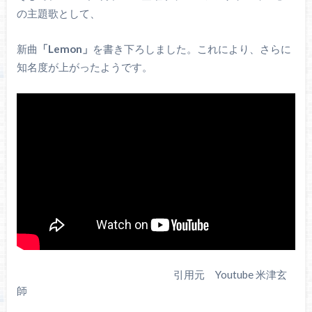
の主題歌として、
新曲
「Lemon」
を書き下ろしました。これにより、さらに
知名度が上がったようです。
引用元 Youtube 米津玄
師