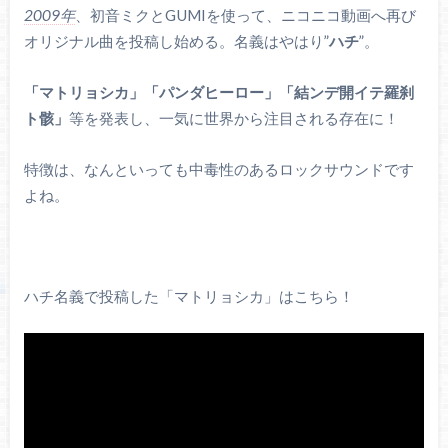
2009年
、初音ミクとGUMIを使って、ニコニコ動画へ再び
オリジナル曲を投稿し始める。名義はやはり”
ハチ
”。
「マトリョシカ」「パンダヒーロー」「結ンデ開イテ羅刹
ト骸」
等を発表し、一気に世界から注目される存在に！
特徴は、なんといっても中毒性のあるロックサウンドです
よね。
ハチ名義で投稿した「マトリョシカ」はこちら！