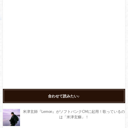
合わせて読みたい♪
米津玄師『Lemon』がソフトバンクCMに起用！歌っているの
は「米津玄鰤」！