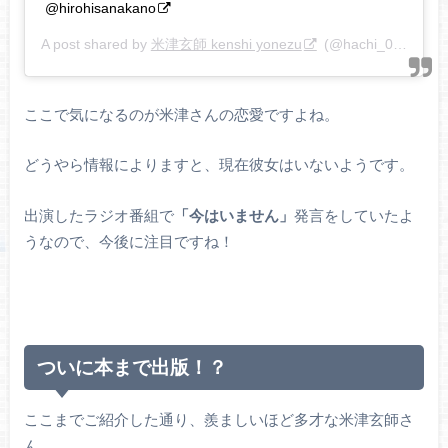
@hirohisanakano
A post shared by
米津玄師 kenshi yonezu
(@hachi_08) on
Fe
ここで気になるのが米津さんの恋愛ですよね。
どうやら情報によりますと、現在彼女はいないようです。
出演したラジオ番組で
「今はいません」
発言をしていたよ
うなので、今後に注目ですね！
ついに本まで出版！？
ここまでご紹介した通り、羨ましいほど多才な米津玄師さ
ん。