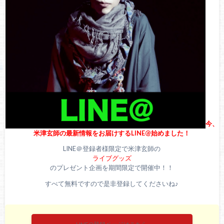
査！
米津玄師の顔がカッコよくてイケメン！最近顔が変わった？
【徹底調査】
今、
米津玄師の最新情報をお届けするLINE@始めました！
LINE＠登録者様限定で米津玄師の
ライブグッズ
のプレゼント企画を期間限定で開催中！！
すべて無料ですので是非登録してくださいね♪