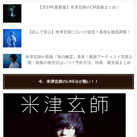
【2019年最新版】米津玄師のCM楽曲まとめ！
【読んで安心】米津玄師に口パク疑惑？真相を徹底調査！
米津玄師が新曲『海の幽霊』発表！最新アーティスト写真公
開！新曲の発売日はいつ？予約方法、特典、最安値まとめ
米津玄師が影響を受けた人物、ヒトリエ・ボーカルwowaka
今、米津玄師のLINE@が熱い！！
さんが急死。米津玄師とwowakaの関係性を徹底調査
米津玄師の誕生日パーティーがすごい！豪華な参加メンバー
など徹底調査！
米津玄師『まちがいさがし』がドラマ『パーフェクトワール
ド』の主題歌に決定！ドラマのあらすじ、放送日など徹底調