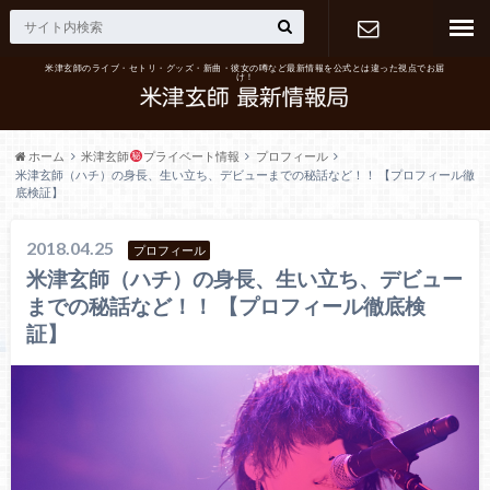
米津玄師のライブ・セトリ・グッズ・新曲・彼女の噂など最新情報を公式とは違った視点でお届
け！
お問い合わ
せ
ホーム
米津玄師
プライベート情報
プロフィール
米津玄師（ハチ）の身長、生い立ち、デビューまでの秘話など！！ 【プロフィール徹
底検証】
2018.04.25
プロフィール
米津玄師（ハチ）の身長、生い立ち、デビュー
までの秘話など！！ 【プロフィール徹底検
証】