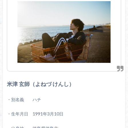
米津 玄師（よねづ け
んし）
・別名義 ハチ
・生年月日 1991年3月10日