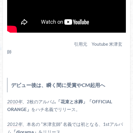
引用元 Youtube 米津玄
師
デビュー後は、瞬く間に受賞やCM起用へ
2010年
、2枚のアルバム
「花束と水葬」「OFFICIAL
ORANGE」
をハチ名義でリリース。
2012年
、本名の “米津玄師” 名義では初となる、1stアルバ
ム
「diorama」
をリリース。