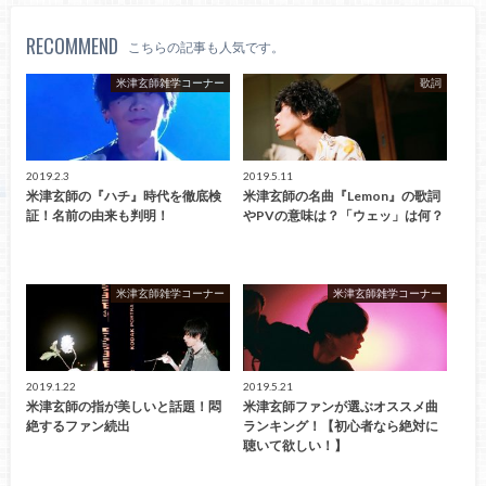
RECOMMEND
こちらの記事も人気です。
米津玄師雑学コーナー
歌詞
2019.2.3
2019.5.11
米津玄師の『ハチ』時代を徹底検
米津玄師の名曲『Lemon』の歌詞
証！名前の由来も判明！
やPVの意味は？「ウェッ」は何？
米津玄師雑学コーナー
米津玄師雑学コーナー
2019.1.22
2019.5.21
米津玄師の指が美しいと話題！悶
米津玄師ファンが選ぶオススメ曲
絶するファン続出
ランキング！【初心者なら絶対に
聴いて欲しい！】