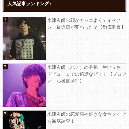
人気記事ランキング♪
米津玄師の顔がカッコよくてイケメ
ン！最近顔が変わった？【徹底調査】
米津玄師（ハチ）の身長、生い立ち、
デビューまでの秘話など！！ 【プロフ
ィール徹底検証】
米津玄師の恋愛観や好きな女性タイプ
を徹底調査！