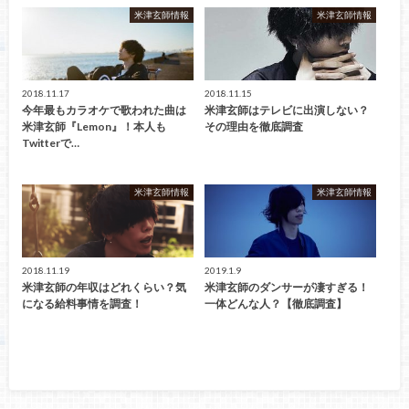
米津玄師情報
米津玄師情報
2018.11.17
2018.11.15
今年最もカラオケで歌われた曲は
米津玄師はテレビに出演しない？
米津玄師『Lemon』！本人も
その理由を徹底調査
Twitterで…
米津玄師情報
米津玄師情報
2018.11.19
2019.1.9
米津玄師の年収はどれくらい？気
米津玄師のダンサーが凄すぎる！
になる給料事情を調査！
一体どんな人？【徹底調査】