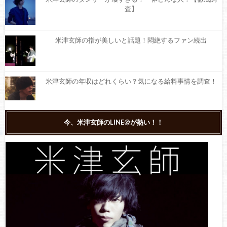
査】
米津玄師の指が美しいと話題！悶絶するファン続出
米津玄師の年収はどれくらい？気になる給料事情を調査！
【今更聞けない】米津玄師の読み方は？【本名？】
今、米津玄師のLINE@が熱い！！
米津玄師の名曲『Lemon』の歌詞やPVの意味は？「ウェッ」
は何？
今年最もカラオケで歌われた曲は米津玄師『Lemon』！本人
もTwitterで反応！