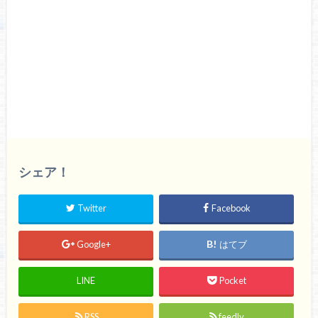
シェア！
Twitter
Facebook
Google+
はてブ
LINE
Pocket
RSS
feedly