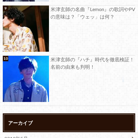
米津玄師の名曲『Lemon』の歌詞やPV
の意味は？「ウェッ」は何？
米津玄師の『ハチ』時代を徹底検証！
名前の由来も判明！
アーカイブ