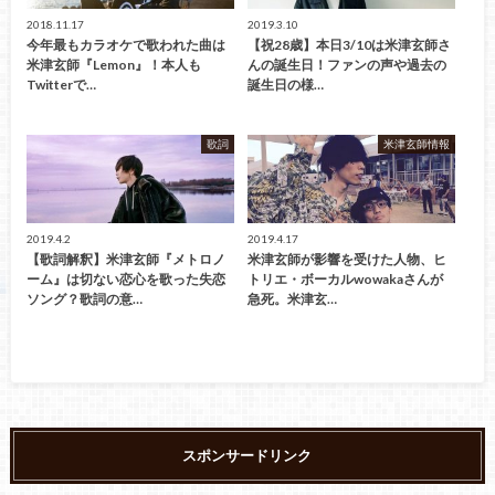
2018.11.17
2019.3.10
今年最もカラオケで歌われた曲は
【祝28歳】本日3/10は米津玄師さ
米津玄師『Lemon』！本人も
んの誕生日！ファンの声や過去の
Twitterで…
誕生日の様…
歌詞
米津玄師情報
2019.4.2
2019.4.17
【歌詞解釈】米津玄師『メトロノ
米津玄師が影響を受けた人物、ヒ
ーム』は切ない恋心を歌った失恋
トリエ・ボーカルwowakaさんが
ソング？歌詞の意…
急死。米津玄…
スポンサードリンク