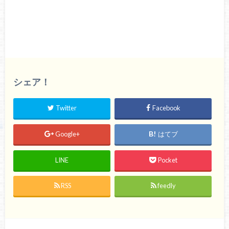
シェア！
Twitter
Facebook
Google+
はてブ
LINE
Pocket
RSS
feedly