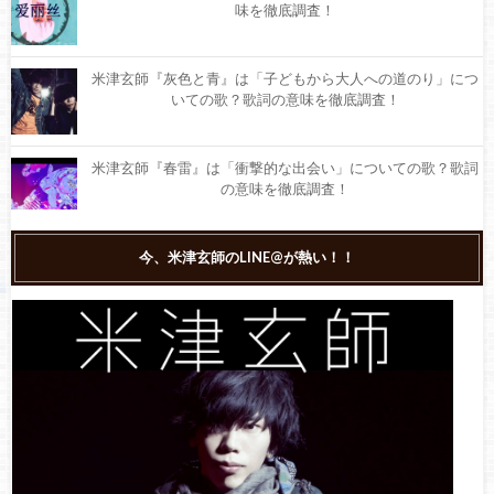
味を徹底調査！
米津玄師『灰色と青』は「子どもから大人への道のり」につ
いての歌？歌詞の意味を徹底調査！
米津玄師『春雷』は「衝撃的な出会い」についての歌？歌詞
の意味を徹底調査！
米津玄師『アイネクライネ』は「幸せ」についての歌？歌詞
今、米津玄師のLINE@が熱い！！
の意味を徹底調査！
米津玄師『LOSER』は自己嫌悪から生まれた曲？歌詞の意味
を徹底調査！
米津玄師の名曲『Lemon』の歌詞やPVの意味は？「ウェッ」
は何？