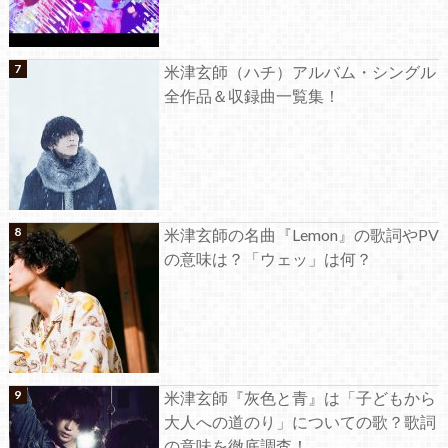
米津玄師（ハチ）アルバム・シングル
全作品＆収録曲一覧集！
米津玄師の名曲『Lemon』の歌詞やPV
の意味は？「ウェッ」は何？
米津玄師『灰色と青』は「子どもから
大人への道のり」についての歌？歌詞
の意味を徹底調査！