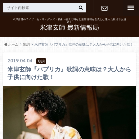
米津玄師のライブ・セトリ・グッズ・新曲・彼女の噂など最新情報を公式とは違った視点でお届
け！
お問い合わ
せ
ホーム
歌詞
米津玄師『パプリカ』歌詞の意味は？大人から子供に向けた歌！
2019.04.04
歌詞
米津玄師『パプリカ』歌詞の意味は？大人から
子供に向けた歌！