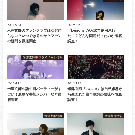
2019.5.23
2019.2.9
米津玄師のファンクラブはなぜ作
『Lemon』が入試で使用され
らない？いつできるのか？ファン
た！？どんな問題だったのか徹底
の疑問を徹底調査…
調査！
米津玄師
プライベート情報
歌詞
2019.4.12
2019.1.28
米津玄師の誕生日パーティーがす
米津玄師『LOSER』は自己嫌悪か
ごい！豪華な参加メンバーなど徹
ら生まれた曲？歌詞の意味を徹底
底調査！
調査！
米津玄師情報
米津玄師情報