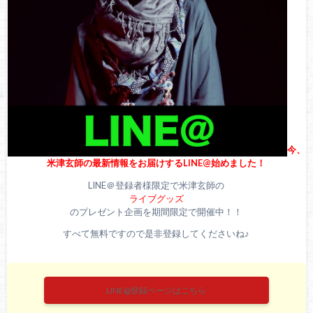
米津玄師が新曲『海の幽霊』発表！最新アーティスト写真公
開！新曲の発売日はいつ？予約方法、特典、最安値まとめ
今、
米津玄師の最新情報をお届けするLINE@始めました！
LINE＠登録者様限定で米津玄師の
ライブグッズ
のプレゼント企画を期間限定で開催中！！
すべて無料ですので是非登録してくださいね♪
LINE@登録ページはこちら