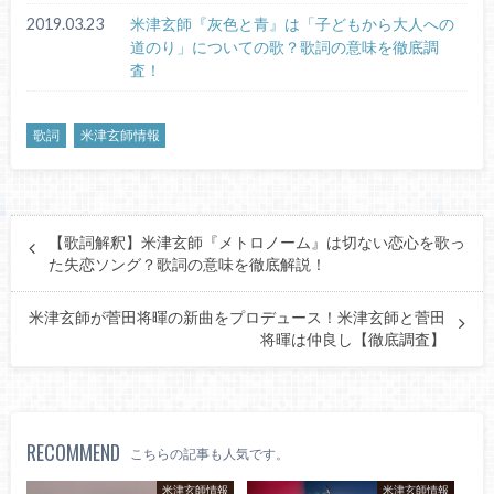
2019.03.23
米津玄師『灰色と青』は「子どもから大人への
道のり」についての歌？歌詞の意味を徹底調
査！
歌詞
米津玄師情報
【歌詞解釈】米津玄師『メトロノーム』は切ない恋心を歌っ
た失恋ソング？歌詞の意味を徹底解説！
米津玄師が菅田将暉の新曲をプロデュース！米津玄師と菅田
将暉は仲良し【徹底調査】
RECOMMEND
こちらの記事も人気です。
米津玄師情報
米津玄師情報