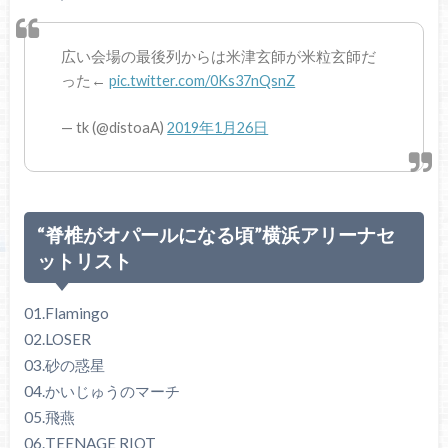
広い会場の最後列からは米津玄師が米粒玄師だ
った←
pic.twitter.com/0Ks37nQsnZ
— tk (@distoaA)
2019年1月26日
“脊椎がオパールになる頃”横浜アリーナセ
ットリスト
01.Flamingo
02.LOSER
03.砂の惑星
04.かいじゅうのマーチ
05.飛燕
06.TEENAGE RIOT