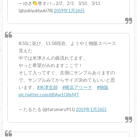
— ゆき
脊オパ→2/2、2/3、3/10、3/11
(@yukiyukiyuki78)
2019年1月26日
8:50に並び、11:58現在、ようやく物販スペース
見えた
中では米津さんの曲流れてます。
やっと希望がみれますここで！
そして入ってすぐ、左側にサンプルありますの
で、サンプルみてからサイズ決めてもいいと思
います。
#米津玄師
#横浜アリーナ
#物販
pic.twitter.com/dBAw1Q8sMT
— たるたる (@tarumaru911)
2019年1月26日