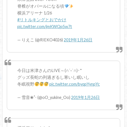
脊椎がオパールになる頃
横浜アリーナ 1/26
#リトルキングとおでかけ
pic.twitter.com/jmKWQp5w7t
— りえこ (@RIEKO4026)
2019年1月26日
今日は米津さんのLIVE～(∩ˊᵕˋ∩)･*
グッズ長蛇の列過ぎるし寒いし眠いし
冬眠視野
pic.twitter.com/byqpYynpYc
— 雪音❀˚‧ (@oO_yukine_Oo)
2019年1月26日