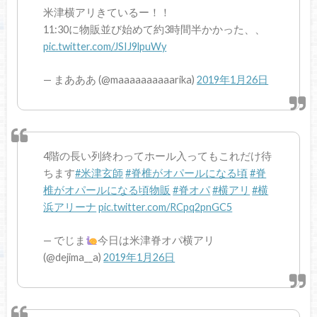
米津横アリきているー！！
11:30に物販並び始めて約3時間半かかった、、
pic.twitter.com/JSIJ9lpuWy
— まあああ (@maaaaaaaaaarika)
2019年1月26日
4階の長い列終わってホール入ってもこれだけ待
ちます
#米津玄師
#脊椎がオパールになる頃
#脊
椎がオパールになる頃物販
#脊オパ
#横アリ
#横
浜アリーナ
pic.twitter.com/RCpq2pnGC5
— でじま
今日は米津脊オパ横アリ
(@dejima__a)
2019年1月26日