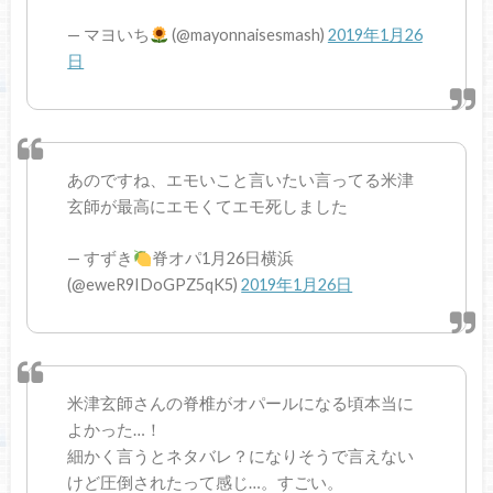
— マヨいち
(@mayonnaisesmash)
2019年1月26
日
あのですね、エモいこと言いたい言ってる米津
玄師が最高にエモくてエモ死しました
— すずき
脊オパ1月26日横浜
(@eweR9IDoGPZ5qK5)
2019年1月26日
米津玄師さんの脊椎がオパールになる頃本当に
よかった…！
細かく言うとネタバレ？になりそうで言えない
けど圧倒されたって感じ…。すごい。