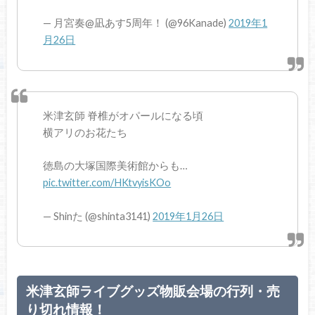
— 月宮奏@凪あす5周年！ (@96Kanade)
2019年1
月26日
米津玄師 脊椎がオパールになる頃
横アリのお花たち
徳島の大塚国際美術館からも…
pic.twitter.com/HKtvyisKOo
— Shinた (@shinta3141)
2019年1月26日
米津玄師ライブグッズ物販会場の行列・売
り切れ情報！