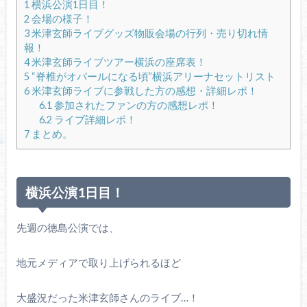
1
横浜公演1日目！
2
会場の様子！
3
米津玄師ライブグッズ物販会場の行列・売り切れ情
報！
4
米津玄師ライブツアー横浜の座席表！
5
“脊椎がオパールになる頃”横浜アリーナセットリスト
6
米津玄師ライブに参戦した方の感想・詳細レポ！
6.1
参加されたファンの方の感想レポ！
6.2
ライブ詳細レポ！
7
まとめ。
横浜公演1日目！
先週の徳島公演では、
地元メディアで取り上げられるほど
大盛況だった米津玄師さんのライブ…！