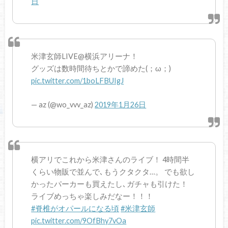
日
米津玄師LIVE@横浜アリーナ！
グッズは数時間待ちとかで諦めた(；ω；)
pic.twitter.com/1boLFBUIgJ
— az (@wo_vvv_az)
2019年1月26日
横アリでこれから米津さんのライブ！ 4時間半
くらい物販で並んで､もうクタクタ…。 でも欲し
かったパーカーも買えたし､ガチャも引けた！
ライブめっちゃ楽しみだなー！！！
#脊椎がオパールになる頃
#米津玄師
pic.twitter.com/9OfBhy7vOa