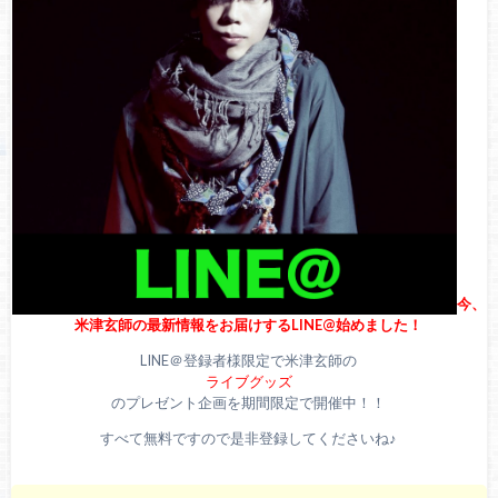
米津玄師ライブツアー2019【福岡1日目】セトリ＆感想レ
ポ！ネタバレ有り【2/9 脊椎がオパールになる頃 マリンメッ
セ福岡公演】
米津玄師ライブツアー2019【宮城1日目】セトリ＆感想レ
ポ！ネタバレ有り【2/2 脊椎がオパールになる頃 宮城セキス
イハイムスーパーアリーナ公演】
今、
米津玄師の最新情報をお届けするLINE@始めました！
LINE＠登録者様限定で米津玄師の
ライブグッズ
のプレゼント企画を期間限定で開催中！！
すべて無料ですので是非登録してくださいね♪