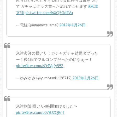
体育館がしんどすぎるので貧血持ちは気をつけ
て ガチャはグッズ買った流れで回せます
#米津
玄師
pic.twitter.com/i6XQ5Gd2Vu
— 電柱 (@amanatsuamai)
2019年1月26日
米津玄師の横アリ！ガチャガチャ結構ダブった
ー！後1個でフルコンプだったのになぁ〜！
pic.twitter.com/zQ4Vgfy592
— ゆみゆみ (@yumiyumi1128719)
2019年1月26日
米津物販 横アリ4時間並びました〜
pic.twitter.com/L07BJ2QRrT