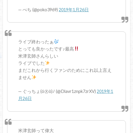
— べち (@poko3969)
2019年1月26日
ライブ終わったぁ
とっても良かったです♪最高
米津玄師さんらしい
ライブでした
まだこれから行くファンのためにこれ以上言え
ません
— ぐっちょ(ó㉨ò)ﾉ (@Dlavr1znpk7zrXV)
2019年1
月26日
米津玄師って偉大