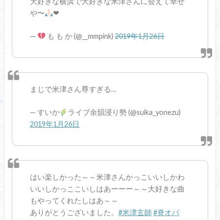
大好きな横浜で大好きな米津さんに会えて幸せ
や〜
❤︎
—
も も か (@__mmpink)
2019年1月26日
まじで米津さん尊すぎる…
— すいか
ライブ余韻浸り勢 (@suika_yonezu)
2019年1月26日
はい楽しかった～～米津さんかっこいいしかわ
いいしかっここいしはあーーー～～大好きな曲
もやってくれたしはあ～～
ありがとうございました。
#米津玄師
#脊オパ