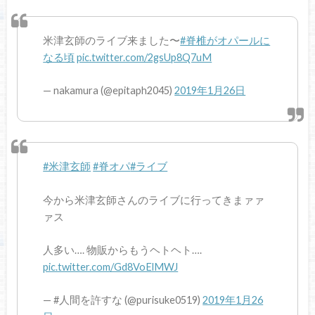
米津玄師のライブ来ました〜
#脊椎がオパールに
なる頃
pic.twitter.com/2gsUp8Q7uM
— nakamura (@epitaph2045)
2019年1月26日
#米津玄師
#脊オパ
#ライブ
今から米津玄師さんのライブに行ってきまァァ
ァス
人多い…. 物販からもうヘトヘト….
pic.twitter.com/Gd8VoElMWJ
— #人間を許すな (@purisuke0519)
2019年1月26