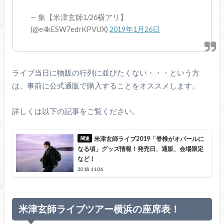
— 集【米津玄師1/26横アリ】
(@e4kESW7edrKPVUX)
2019年1月26日
ライブ当日に物販の行列に並びたくない・・・という方
は、事前に公式通販で購入することをオススメします。
詳しくは以下の記事をご覧ください。
米津玄師ライブ2019「脊椎がオパールに
なる頃」グッズ情報！発売日、通販、会場限定
など！
2018.11.06
米津玄師ライブツアー横浜の座席表！