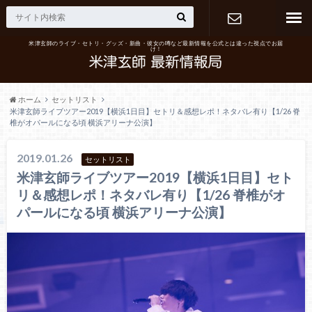
米津玄師のライブ・セトリ・グッズ・新曲・彼女の噂など最新情報を公式とは違った視点でお届
け！
お問い合わ
せ
ホーム
セットリスト
米津玄師ライブツアー2019【横浜1日目】セトリ＆感想レポ！ネタバレ有り【1/26 脊
椎がオパールになる頃 横浜アリーナ公演】
2019.01.26
セットリスト
米津玄師ライブツアー2019【横浜1日目】セト
リ＆感想レポ！ネタバレ有り【1/26 脊椎がオ
パールになる頃 横浜アリーナ公演】