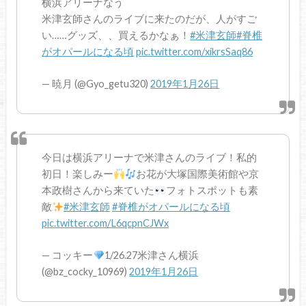
横浜アリーナなう
米津玄師さんのライブに来たのだが、人がすご
い……グッズ、、買えるかなぁ！
#米津玄師
#脊椎
がオパールになる頃
pic.twitter.com/xikrsSaq86
— 暁月 (@Gyo_getu320)
2019年1月26日
今日は横浜アリーナで米津さんのライブ！私的
初日！楽しみー
お花が大塚国際美術館や京
本政樹さんから来ていた
フォトスポットも素
敵
#米津玄師
#脊椎がオパールになる頃
pic.twitter.com/L6qcpnCJWx
— コッキー
1/26.27米津さん横浜
(@bz_cocky_10969)
2019年1月26日