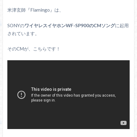
米津玄師『Flamingo』は、
SONYの
ワイヤレスイヤホンWF-SP900のCMソング
に起用
されています。
そのCMが、こちらです！