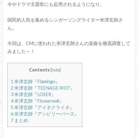
今やドラマ主題歌にも起用されるようになり、
国民的人気を集めるシンガーソングライター米津玄師さ
ん。
今回は、CMに使われた米津玄師さんの楽曲を徹底調査して
みました～！
Contents
[
hide
]
1
米津玄師『Flamingo』
2
米津玄師『TEENAGE RIOT』
3
米津玄師『LOSER』
4
米津玄師『Flowerwall』
5
米津玄師『アイネクライネ』
6
米津玄師『アンビリーバーズ』
7
まとめ