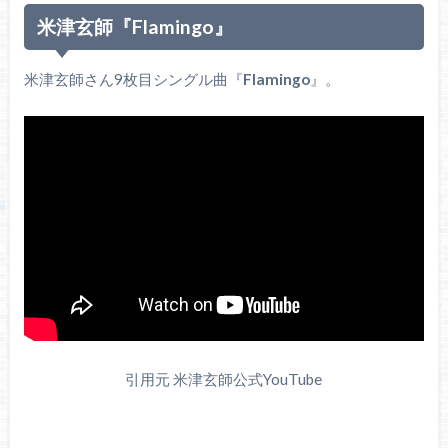
米津玄師『Flamingo』
米津玄師さん9枚目シングル曲『
Flamingo
』。
引用元 米津玄師公式YouTube