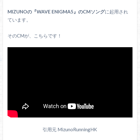
MIZUNOの『WAVE ENIGMA5』のCMソング
に起用され
ています。
そのCMが、こちらです！
引用元 MizunoRunningHK