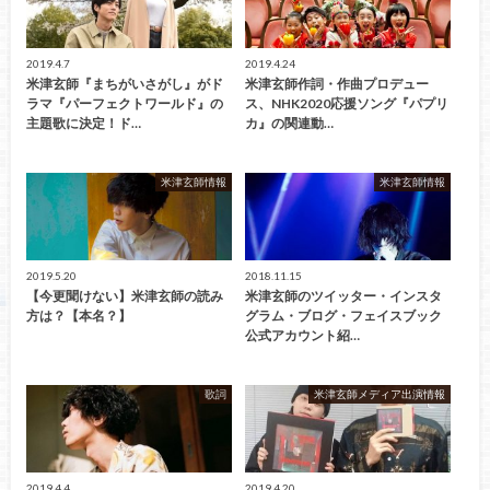
2019.4.7
2019.4.24
米津玄師『まちがいさがし』がド
米津玄師作詞・作曲プロデュー
ラマ『パーフェクトワールド』の
ス、NHK2020応援ソング『パプリ
主題歌に決定！ド…
カ』の関連動…
米津玄師情報
米津玄師情報
2019.5.20
2018.11.15
【今更聞けない】米津玄師の読み
米津玄師のツイッター・インスタ
方は？【本名？】
グラム・ブログ・フェイスブック
公式アカウント紹…
歌詞
米津玄師メディア出演情報
2019.4.4
2019.4.20