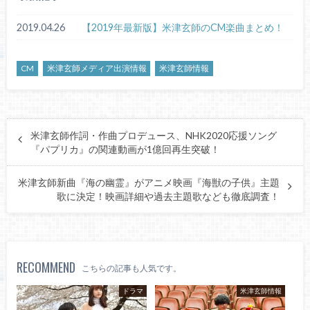
2019.04.26
【2019年最新版】米津玄師のCM楽曲まとめ！
CM
米津玄師メディア出演情報
米津玄師情報
米津玄師作詞・作曲プロデュース、NHK2020応援ソング
『パプリカ』の関連動画が1億回再生突破！
米津玄師新曲『海の幽霊』がアニメ映画『海獣の子供』主題
歌に決定！映画詳細や過去主題歌なども徹底調査！
RECOMMEND
こちらの記事も人気です。
ドラマ
米津玄師情報