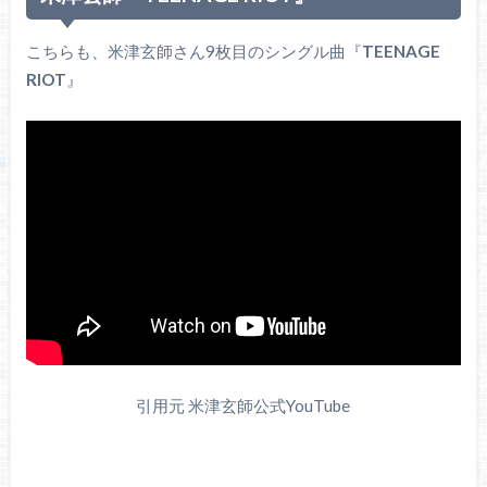
こちらも、米津玄師さん9枚目のシングル曲『
TEENAGE
RIOT
』
引用元 米津玄師公式YouTube