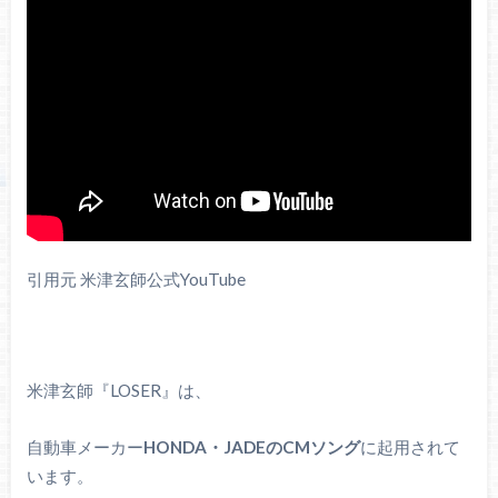
引用元 米津玄師公式YouTube
米津玄師『LOSER』は、
自動車メーカー
HONDA・JADEのCMソング
に起用されて
います。