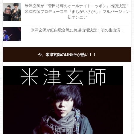
米津玄師が『菅田将暉のオールナイトニッポン』出演決定！
米津玄師プロデュース曲『まちがいさがし』フルバージョン
初オンエア
米津玄師が紅白歌合戦に急遽出場決定！初の生出演！
米津玄師『Lemon』がソフトバンクCMに起用！歌っているの
今、米津玄師のLINE@が熱い！！
は「米津玄鰤」！
米津玄師は今年の紅白に出演するのか予想！ファンの反応も
紹介
【読んで安心】米津玄師に口パク疑惑？真相を徹底調査！
米津玄師（ハチ）の身長、生い立ち、デビューまでの秘話な
ど！！ 【プロフィール徹底検証】