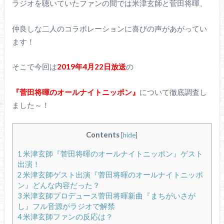
ラジオを聴いていたファンの間では米津玄師と菅田将暉、
仲良しな二人のコラボレーションに喜びの声があがってい
ます！
そこで今回は
2019年4月22日放送
の
『菅田将暉のオールナイトニッポン』
について徹底調査し
ました～！
Contents
[
hide
]
1
米津玄師『菅田将暉のオールナイトニッポン』ゲスト
出演！
2
米津玄師ゲスト出演『菅田将暉のオールナイトニッポ
ン』どんな内容だった？
3
米津玄師プロデュース菅田将暉新曲『まちがいさが
し』フル音源がラジオで解禁
4
米津玄師ファンの反応は？