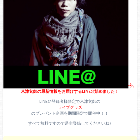
米津玄師が新曲『海の幽霊』発表！最新アーティスト写真公
開！新曲の発売日はいつ？予約方法、特典、最安値まとめ
米津玄師作詞・作曲プロデュース、NHK2020応援ソング『パ
プリカ』の関連動画が1億回再生突破！
今、
米津玄師の最新情報をお届けするLINE@始めました！
LINE＠登録者様限定で米津玄師の
ライブグッズ
のプレゼント企画を期間限定で開催中！！
すべて無料ですので是非登録してくださいね♪