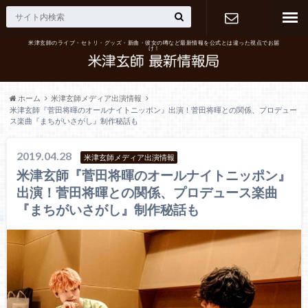
米津玄師のライブ・セトリ・グッズ・新曲・彼女の噂など最新情報を公式とは違った視点でお届
け！
お問い合わ
せ
ホーム
米津玄師メディア出演情報
米津玄師『菅田将暉のオールナイトニッポン』出演！菅田将暉との関係、プロデュー
ス楽曲『まちがいさがし』制作秘話も
2019.04.28
米津玄師メディア出演情報
米津玄師『菅田将暉のオールナイトニッポン』
出演！菅田将暉との関係、プロデュース楽曲
『まちがいさがし』制作秘話も