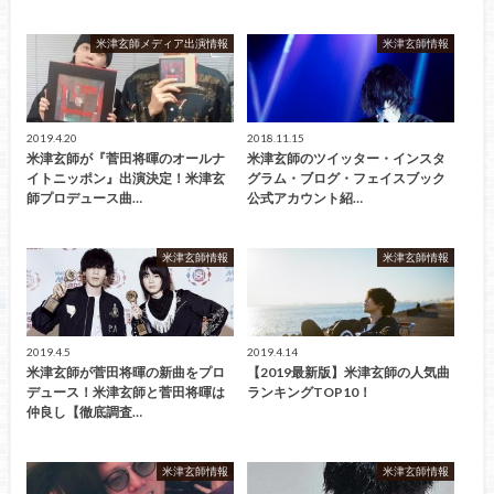
米津玄師メディア出演情報
米津玄師情報
2019.4.20
2018.11.15
米津玄師が『菅田将暉のオールナ
米津玄師のツイッター・インスタ
イトニッポン』出演決定！米津玄
グラム・ブログ・フェイスブック
師プロデュース曲…
公式アカウント紹…
米津玄師情報
米津玄師情報
2019.4.5
2019.4.14
米津玄師が菅田将暉の新曲をプロ
【2019最新版】米津玄師の人気曲
デュース！米津玄師と菅田将暉は
ランキングTOP10！
仲良し【徹底調査…
米津玄師情報
米津玄師情報