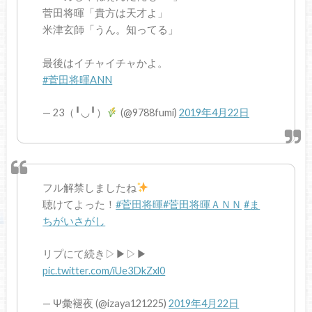
菅田将暉「貴方は天才よ」
米津玄師「うん。知ってる」
最後はイチャイチャかよ。
#菅田将暉ANN
— 23（╹◡╹）
(@9788fumi)
2019年4月22日
フル解禁しましたね
聴けてよった！
#菅田将暉
#菅田将暉ＡＮＮ
#ま
ちがいさがし
リプにて続き▷▶︎▷▶︎
pic.twitter.com/iUe3DkZxl0
— Ψ彙褪夜 (@izaya121225)
2019年4月22日