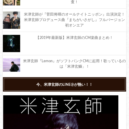
査！
米津玄師が『菅田将暉のオールナイトニッポン』出演決定！
米津玄師プロデュース曲『まちがいさがし』フルバージョン
初オンエア
【2019年最新版】米津玄師のCM楽曲まとめ！
米津玄師『Lemon』がソフトバンクCMに起用！歌っているの
は「米津玄鰤」！
米津玄師は今年の紅白に出演するのか予想！ファンの反応も
今、米津玄師のLINE@が熱い！！
紹介
米津玄師が紅白歌合戦に急遽出場決定！初の生出演！