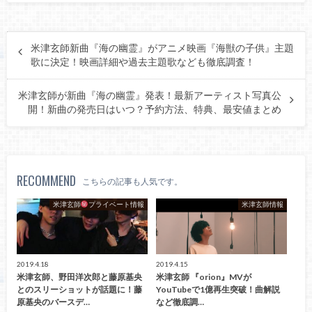
米津玄師新曲『海の幽霊』がアニメ映画『海獣の子供』主題
歌に決定！映画詳細や過去主題歌なども徹底調査！
米津玄師が新曲『海の幽霊』発表！最新アーティスト写真公
開！新曲の発売日はいつ？予約方法、特典、最安値まとめ
RECOMMEND
こちらの記事も人気です。
米津玄師
プライベート情報
米津玄師情報
2019.4.18
2019.4.15
米津玄師、野田洋次郎と藤原基央
米津玄師 『orion』MVが
とのスリーショットが話題に！藤
YouTubeで1億再生突破！曲解説
原基央のバースデ…
など徹底調…